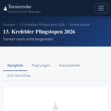
Turnierruhe
♟
Schachturnier-Manager
Turniere
›
13. Krefelder Pfingstopen 2026
›
Turnierstände
13. Krefelder Pfingstopen 2026
Turnier noch nicht begonnen
Rangliste
Paarungen
Kreuztabelle
ELO-Vorschau
♟