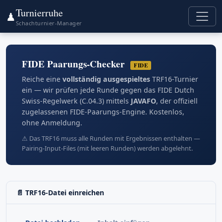
Turnierruhe
♟
Schachturnier-Manager
FIDE Paarungs-Checker
FIDE
Reiche eine
vollständig ausgespieltes
TRF16-Turnier
ein — wir prüfen jede Runde gegen das FIDE Dutch
Swiss-Regelwerk (C.04.3) mittels
JAVAFO
, der offiziell
zugelassenen FIDE-Paarungs-Engine. Kostenlos,
ohne Anmeldung.
⚠ Das TRF16 muss alle Runden mit Ergebnissen enthalten —
Pairing-Input-Files (mit leeren Runden) werden abgelehnt.
📄 TRF16-Datei einreichen