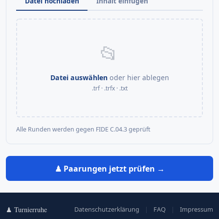
Datei hochladen
Inhalt einfügen
📂
Datei auswählen
oder hier ablegen
.trf · .trfx · .txt
♟ Paarungen prüfen
Alle Runden werden gegen FIDE C.04.3 geprüft
♟ Paarungen jetzt prüfen →
♟ Turnierruhe
Datenschutzerklärung
|
FAQ
|
Impressum