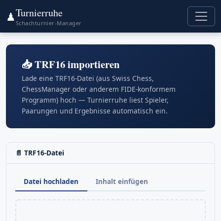
Turnierruhe
♟
Schachturnier-Manager
📥 TRF16 importieren
Lade eine TRF16-Datei (aus Swiss Chess,
ChessManager oder anderem FIDE-konformem
Programm) hoch — Turnierruhe liest Spieler,
Paarungen und Ergebnisse automatisch ein.
📄 TRF16-Datei
Datei hochladen
Inhalt einfügen