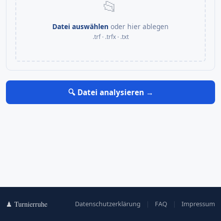
📂
Datei auswählen
oder hier ablegen
.trf · .trfx · .txt
🔍 Datei analysieren →
♟ Turnierruhe
Datenschutzerklärung
|
FAQ
|
Impressum