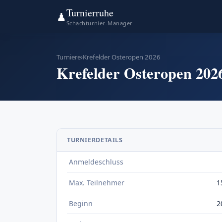
Turnierruhe
♟
Schachturnier-Manager
Turniere
›
Krefelder Osteropen 2026
Krefelder Osteropen 202
TURNIERDETAILS
Anmeldeschluss
Max. Teilnehmer
1
Beginn
2