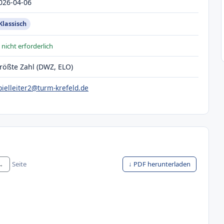
026-04-06
Klassisch
 nicht erforderlich
rößte Zahl (DWZ, ELO)
pielleiter2@turm-krefeld.de
 →
Seite
↓ PDF herunterladen