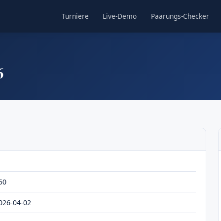
Turniere
Live-Demo
Paarungs-Checker
6
50
026-04-02