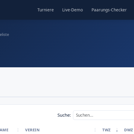
Turniere
Live-Demo
Paarungs-Checker
liste
Suche:
AME
VEREIN
TWZ
DWZ