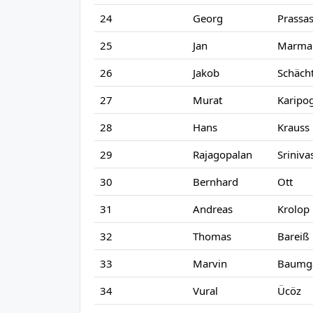
24
Georg
Prassa
25
Jan
Marma
26
Jakob
Schächt
27
Murat
Karipo
28
Hans
Krauss
29
Rajagopalan
Sriniva
30
Bernhard
Ott
31
Andreas
Krolop
32
Thomas
Bareiß
33
Marvin
Baumgä
34
Vural
Ücöz