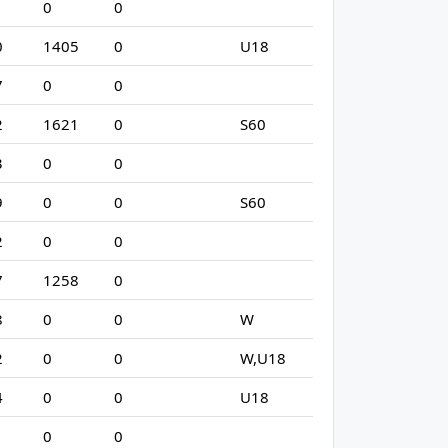
1
0
0
0
1405
0
U18
7
0
0
2
1621
0
S60
3
0
0
9
0
0
S60
2
0
0
7
1258
0
8
0
0
W
2
0
0
W,U18
4
0
0
U18
0
0