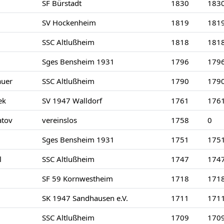
SF Bürstadt
1830
183
SV Hockenheim
1819
181
SSC Altlußheim
1818
181
Sges Bensheim 1931
1796
179
auer
SSC Altlußheim
1790
179
ek
SV 1947 Walldorf
1761
176
tov
vereinslos
1758
0
Sges Bensheim 1931
1751
175
l
SSC Altlußheim
1747
174
SF 59 Kornwestheim
1718
171
SK 1947 Sandhausen e.V.
1711
171
SSC Altlußheim
1709
170