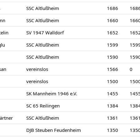
s
SSC Altlußheim
1686
168
nn
SSC Altlußheim
1660
166
elin
SV 1947 Walldorf
1652
165
glu
SSC Altlußheim
1599
159
SSC Altlußheim
1590
159
san
vereinslos
1566
0
vereinslos
1500
150
SK Mannheim 1946 e.V.
1455
145
SC 65 Reilingen
1384
138
rtner
SSC Altlußheim
1361
136
DJB Steuben Feudenheim
1350
135