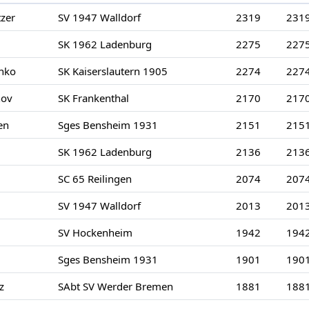
tzer
SV 1947 Walldorf
2319
231
SK 1962 Ladenburg
2275
227
nko
SK Kaiserslautern 1905
2274
227
nov
SK Frankenthal
2170
217
en
Sges Bensheim 1931
2151
215
SK 1962 Ladenburg
2136
213
SC 65 Reilingen
2074
207
SV 1947 Walldorf
2013
201
SV Hockenheim
1942
194
Sges Bensheim 1931
1901
190
z
SAbt SV Werder Bremen
1881
188