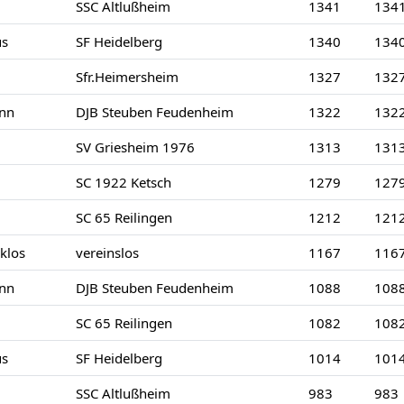
SSC Altlußheim
1341
134
us
SF Heidelberg
1340
134
Sfr.Heimersheim
1327
132
nn
DJB Steuben Feudenheim
1322
132
SV Griesheim 1976
1313
131
SC 1922 Ketsch
1279
127
SC 65 Reilingen
1212
121
klos
vereinslos
1167
116
nn
DJB Steuben Feudenheim
1088
108
SC 65 Reilingen
1082
108
us
SF Heidelberg
1014
101
SSC Altlußheim
983
983