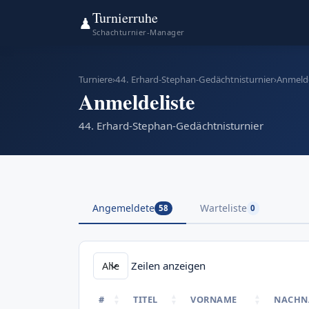
Turnierruhe
♟
Schachturnier-Manager
Turniere
›
44. Erhard-Stephan-Gedächtnisturnier
›
Anmelde
Anmeldeliste
44. Erhard-Stephan-Gedächtnisturnier
Angemeldete
Warteliste
58
0
Zeilen anzeigen
#
TITEL
VORNAME
NACHN