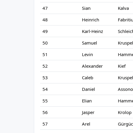
47
Sian
Kalva
48
Heinrich
Fabriti
49
Karl-Heinz
Schleic
50
Samuel
Kruspe
51
Levin
Hamme
52
Alexander
Kief
53
Caleb
Kruspe
54
Daniel
Assono
55
Elian
Hamme
56
Jasper
Krolop
57
Arel
Gürgüc