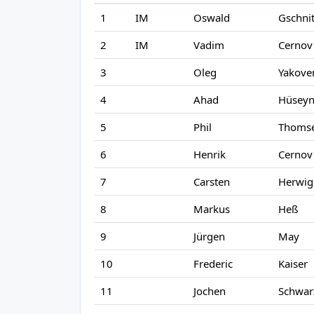
1
IM
Oswald
Gschni
2
IM
Vadim
Cernov
3
Oleg
Yakove
4
Ahad
Hüsey
5
Phil
Thoms
6
Henrik
Cernov
7
Carsten
Herwig
8
Markus
Heß
9
Jürgen
May
10
Frederic
Kaiser
11
Jochen
Schwar