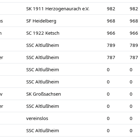
SK 1911 Herzogenaurach e.V.
982
982
us
SF Heidelberg
968
968
h
SC 1922 Ketsch
966
966
l
SSC Altlußheim
789
789
r
SSC Altlußheim
787
787
SSC Altlußheim
0
0
l
SSC Altlußheim
0
0
v
SK Großsachsen
0
0
r
SSC Altlußheim
0
0
vereinslos
0
0
SSC Altlußheim
0
0