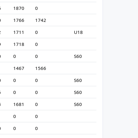
6
1870
0
0
1766
1742
2
1711
0
U18
9
1718
0
0
0
0
S60
1467
1566
0
0
0
S60
5
0
0
S60
4
1681
0
S60
1
0
0
0
0
0