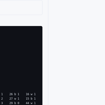
 1    26 b 1    16 w 1     6 b 1     8 w =    11 b 1     4 w 1   
 2    27 w 1    15 b 1     9 w 1     4 b =    17 w 1  0000 - Z   
 3    29 b 0    44 w 1    26 b 1    16 w 1     8 b =    14 w 0   