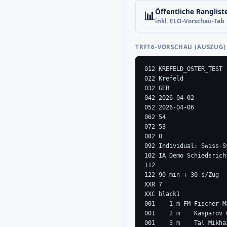
Öffentliche Ranglist
📊
inkl. ELO-Vorschau-Tab
TRF16-VORSCHAU (AUSZUG)
012 KREFELD_OSTER_TEST

022 Krefeld

032 GER

042 2026-04-02

052 2026-04-06

062 54

072 53

082 0

092 Individual: Swiss-Sy
102 IA Demo Schiedsricht
112 

122 90 min + 30 s/Zug

XXR 7

XXC black1

001    1 m FM Fischer M
001    2 m    Kasparov 
001    3 m    Tal Mikha