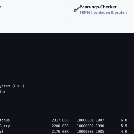
e
Paarungs-Checker
✅
TRF16 hochladen & prüfen
stem (FIDE)

er

agnus                    2317 GER    10000001 1987        6.0   
Garry                    2200 GER    10000002 1990        5.5   
il                       2176 GER    10000003 1985        4.0   