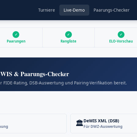
Turniere
Live-Demo
Paarungs-Checker
✓
✓
✓
Paarungen
Rangliste
ELO-Vorschau
eWIS & Paarungs-Checker
ür FIDE-Rating, DSB-Auswertung und Pairing-Verifikation bereit.
DeWIS XML (DSB)
🏛
chung
Für DWZ-Auswertung