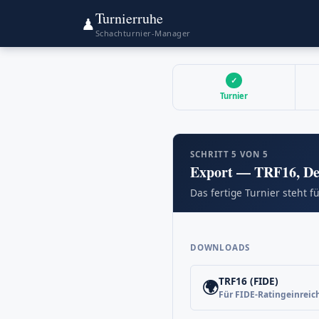
Turnierruhe
♟
Schachturnier-Manager
✓
Turnier
SCHRITT 5 VON 5
Export — TRF16, D
Das fertige Turnier steht f
DOWNLOADS
TRF16 (FIDE)
🌍
Für FIDE-Ratingeinrei